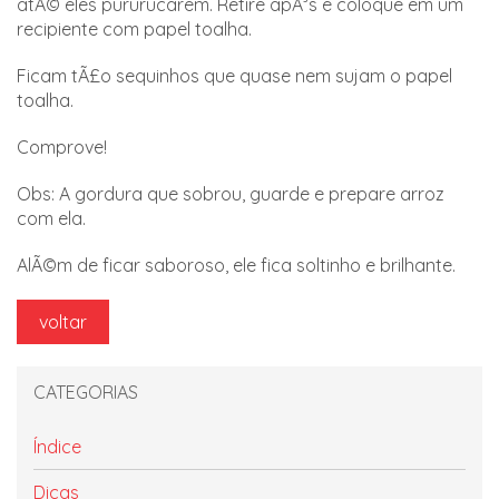
atÃ© eles pururucarem. Retire apÃ³s e coloque em um
recipiente com papel toalha.
Ficam tÃ£o sequinhos que quase nem sujam o papel
toalha.
Comprove!
Obs: A gordura que sobrou, guarde e prepare arroz
com ela.
AlÃ©m de ficar saboroso, ele fica soltinho e brilhante.
voltar
CATEGORIAS
Índice
Dicas