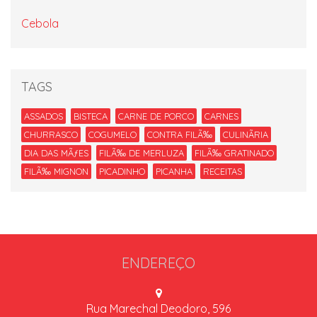
Cebola
TAGS
ASSADOS
BISTECA
CARNE DE PORCO
CARNES
CHURRASCO
COGUMELO
CONTRA FILÃ‰
CULINÃRIA
DIA DAS MÃƒES
FILÃ‰ DE MERLUZA
FILÃ‰ GRATINADO
FILÃ‰ MIGNON
PICADINHO
PICANHA
RECEITAS
ENDEREÇO
Rua Marechal Deodoro, 596