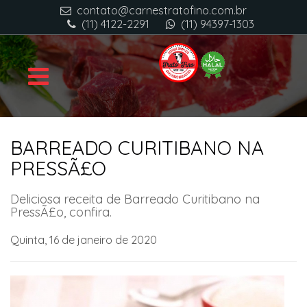
contato@carnestratofino.com.br
(11) 4122-2291
(11) 94397-1303
BARREADO CURITIBANO NA
PRESSÃ£O
Deliciosa receita de Barreado Curitibano na
PressÃ£o, confira.
Quinta, 16 de janeiro de 2020