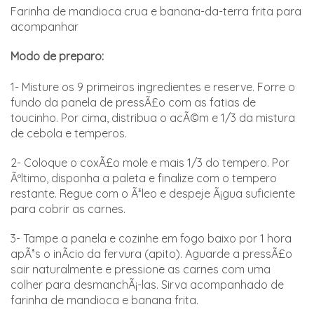
Farinha de mandioca crua e banana-da-terra frita para
acompanhar
Modo de preparo:
1- Misture os 9 primeiros ingredientes e reserve. Forre o
fundo da panela de pressÃ£o com as fatias de
toucinho. Por cima, distribua o acÃ©m e 1/3 da mistura
de cebola e temperos.
2- Coloque o coxÃ£o mole e mais 1/3 do tempero. Por
Ãºltimo, disponha a paleta e finalize com o tempero
restante. Regue com o Ã³leo e despeje Ã¡gua suficiente
para cobrir as carnes.
3- Tampe a panela e cozinhe em fogo baixo por 1 hora
apÃ³s o inÃ­cio da fervura (apito). Aguarde a pressÃ£o
sair naturalmente e pressione as carnes com uma
colher para desmanchÃ¡-las. Sirva acompanhado de
farinha de mandioca e banana frita.