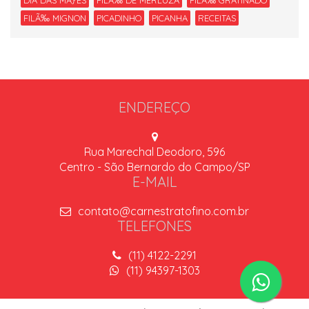
DIA DAS MÃƒES
FILÃ‰ DE MERLUZA
FILÃ‰ GRATINADO
FILÃ‰ MIGNON
PICADINHO
PICANHA
RECEITAS
ENDEREÇO
Rua Marechal Deodoro, 596
Centro - São Bernardo do Campo/SP
E-MAIL
contato@carnestratofino.com.br
TELEFONES
(11) 4122-2291
(11) 94397-1303