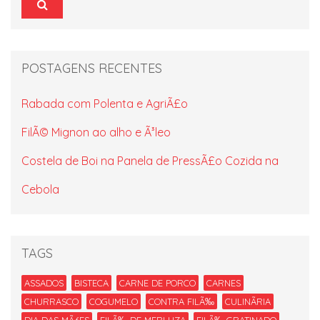
POSTAGENS RECENTES
Rabada com Polenta e AgriÃ£o
FilÃ© Mignon ao alho e Ã³leo
Costela de Boi na Panela de PressÃ£o Cozida na
Cebola
TAGS
ASSADOS
BISTECA
CARNE DE PORCO
CARNES
CHURRASCO
COGUMELO
CONTRA FILÃ‰
CULINÃRIA